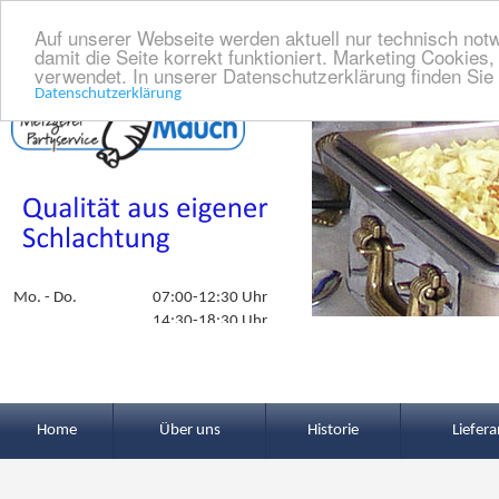
Auf unserer Webseite werden aktuell nur technisch not
damit die Seite korrekt funktioniert. Marketing Cookies
verwendet. In unserer Datenschutzerklärung finden Sie
Datenschutzerklärung
Mo. - Do.
07:00-12:30 Uhr
14:30-18:30 Uhr
Fr.
07:00-12:30 Uhr
14:00-18:30 Uhr
Samstag
07:00-12:00 Uhr
Dienstagnachmittag geschlossen
Home
Über uns
Historie
Liefer
Talstraße 6
72362 Nusplingen
Telefon: 0 74 29 - 7 09